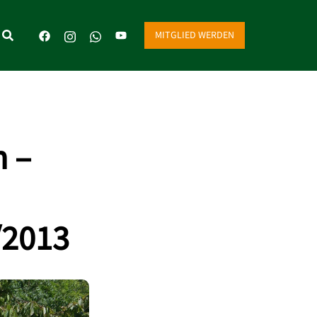
MITGLIED WERDEN
h –
/2013