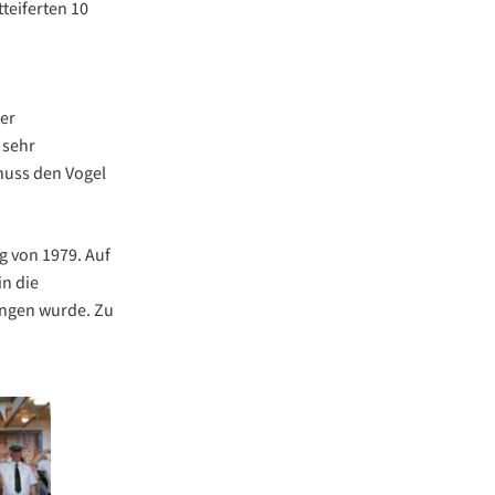
teiferten 10
er
 sehr
huss den Vogel
g von 1979. Auf
in die
angen wurde. Zu