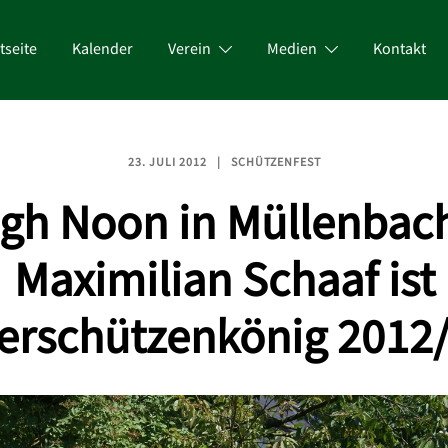
tseite
Kalender
Verein
Medien
Kontakt
23. JULI 2012
SCHÜTZENFEST
gh Noon in Müllenbac
Maximilian Schaaf ist
erschützenkönig 2012