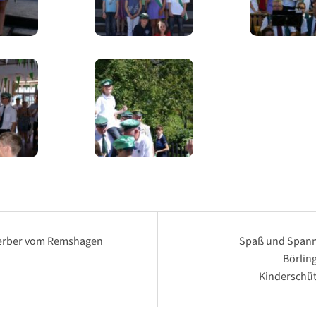
snavigation
erber vom Remshagen
Spaß und Span
Börlin
Kinderschüt