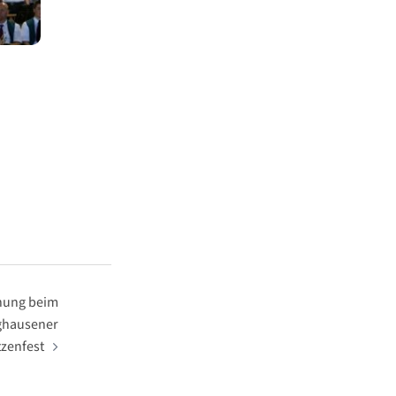
nung beim
ghausener
zenfest