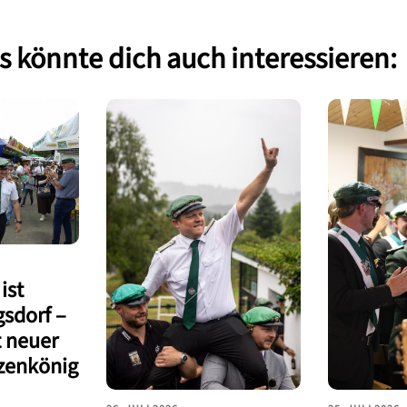
 könnte dich auch interessieren:
ist
sdorf –
st neuer
zenkönig