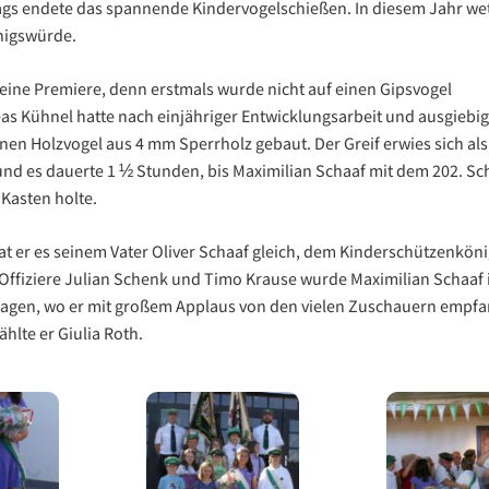
ags endete das spannende Kindervogelschießen. In diesem Jahr wet
nigswürde.
 eine Premiere, denn erstmals wurde nicht auf einen Gipsvogel
s Kühnel hatte nach einjähriger Entwicklungsarbeit und ausgiebig
nen Holzvogel aus 4 mm Sperrholz gebaut. Der Greif erwies sich als
nd es dauerte 1 ½ Stunden, bis Maximilian Schaaf mit dem 202. Sc
Kasten holte.
tat er es seinem Vater Oliver Schaaf gleich, dem Kinderschützenköni
Offiziere Julian Schenk und Timo Krause wurde Maximilian Schaaf 
ragen, wo er mit großem Applaus von den vielen Zuschauern empf
hlte er Giulia Roth.