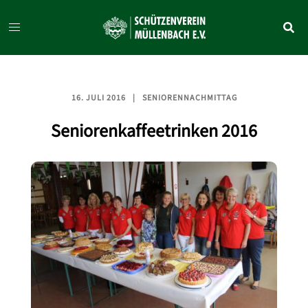
Zum
Inhalt
springen
16. JULI 2016
SENIORENNACHMITTAG
Seniorenkaffeetrinken 2016