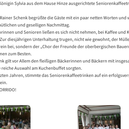
 Königin Sylvia aus dem Hause Hinze ausgerichtete Seniorenkaffee
 Rainer Schenk begrüßte die Gäste mit ein paar netten Worten und 
ütlichen und geselligen Nachmittag.
rinnen und Senioren ließen es sich nicht nehmen, bei Kaffee und 
 Zur diesjährigen Unterhaltung trugen, nicht wie gewohnt, der Mül
in bei, sondern der „Chor der Freunde der oberbergischen Bauer
nen zum Besten.
k gilt vor Allem den fleißigen Bäckerinnen und Bäckern mit insge
ne reiche Auswahl am Kuchenbuffet sorgten.
tzten Jahren, stimmte das Seniorenkaffeetrinken auf ein erfolgsv
ein.
HORRIDO!