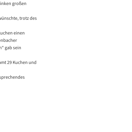
trinken großen
wünschte, trotz des
Kuchen einen
lenbacher
n“ gab sein
samt 29 Kuchen und
ersprechendes