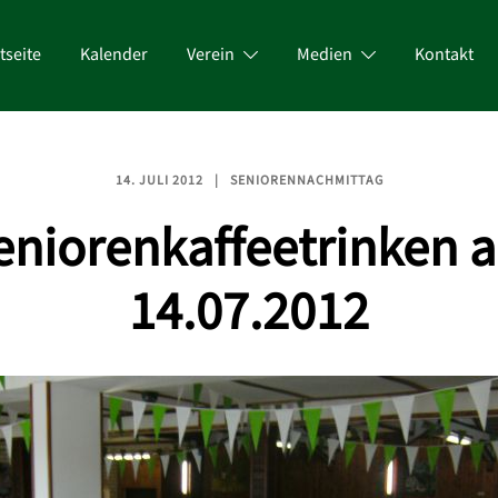
tseite
Kalender
Verein
Medien
Kontakt
14. JULI 2012
SENIORENNACHMITTAG
eniorenkaffeetrinken 
14.07.2012