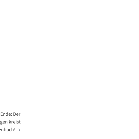
 Ende: Der
en kreist
enbach!