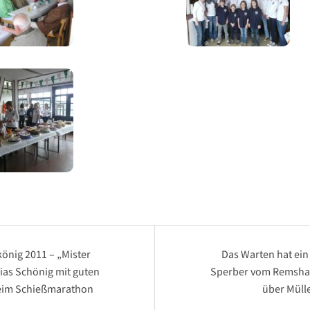
snavigation
önig 2011 – „Mister
Das Warten hat ein
ias Schönig mit guten
Sperber vom Remshag
eim Schießmarathon
über Müll