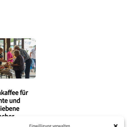
kaffee für
nte und
liebene
acher
n
Einwilligung verwalten