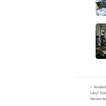
Beitrag
Kinderk
Lazy“ Tob
Nerven b