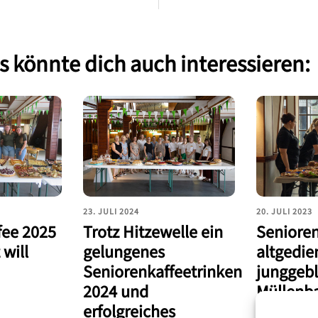
 könnte dich auch interessieren:
23. JULI 2024
20. JULI 2023
fee 2025
Trotz Hitzewelle ein
Senioren
 will
gelungenes
altgedie
Seniorenkaffeetrinken
junggeb
2024 und
Müllenb
erfolgreiches
Schütze