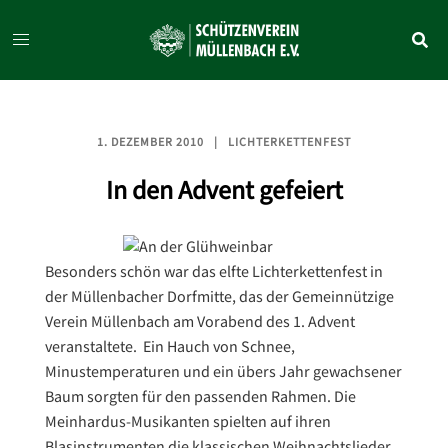
Zum
Inhalt
springen
1. DEZEMBER 2010
LICHTERKETTENFEST
In den Advent gefeiert
Besonders schön war das elfte Lichterkettenfest in
der Müllenbacher Dorfmitte, das der Gemeinnützige
Verein Müllenbach am Vorabend des 1. Advent
veranstaltete. Ein Hauch von Schnee,
Minustemperaturen und ein übers Jahr gewachsener
Baum sorgten für den passenden Rahmen. Die
Meinhardus-Musikanten spielten auf ihren
Blasinstrumenten die klassischen Weihnachtslieder