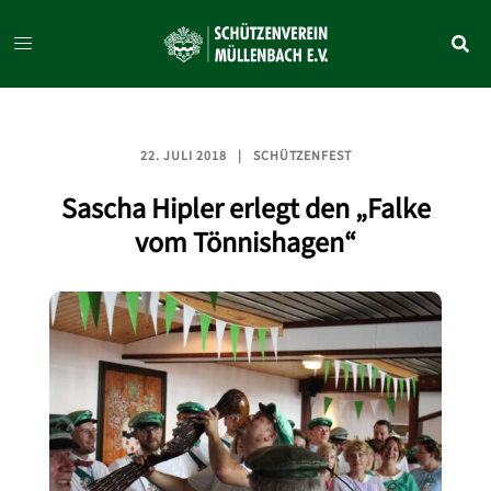
Zum
Inhalt
springen
22. JULI 2018
SCHÜTZENFEST
Sascha Hipler erlegt den „Falke
vom Tönnishagen“