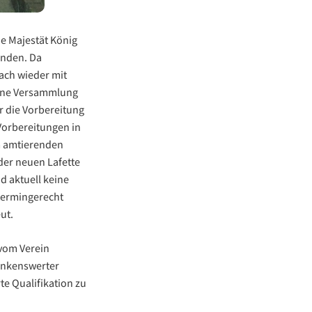
ne Majestät König
unden. Da
ach wieder mit
eine Versammlung
r die Vorbereitung
Vorbereitungen in
m amtierenden
der neuen Lafette
d aktuell keine
 termingerecht
ut.
 vom Verein
dankenswerter
te Qualifikation zu