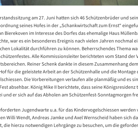
rstandssitzung am 27. Juni hatten sich 46 Schützenbrüder und sei
Abordnung seines Hofes in der „Schankwirtschaft zum Ernst“ eingef
n Bierekoven im Interesse des Dorfes das ehemalige Haus Müllenb
chte, war es ein besonderes Ereignis nach vielen Jahren nochmal 
reichen Lokalität durchführen zu können. Beherrschendes Thema wa
chützenfestes. Alle Kommissionsleiter berichteten vom Stand der 
itsbereichen. Reiner Schenk dankte in diesem Zusammenhang de
of für die geleistete Arbeit an der Schützenhalle und die Montage 
lschiessen. Die Vorbereitungen verlaufen alle planmäßig und es sin
est absehbar. König Mike II berichtete, dass seine Königsresidenz
sei und er sich auf das Abholen am Schützenfest-Sonntagmorgen fre
geforderten Jugendwarte u.a. für das Kindervogelschiessen werden
ützen Willi Wendt, Andreas Jamke und Axel Wernscheid haben sich 
rt, die hierzu notwendigen Lehrgänge zu besuchen, um die geforder