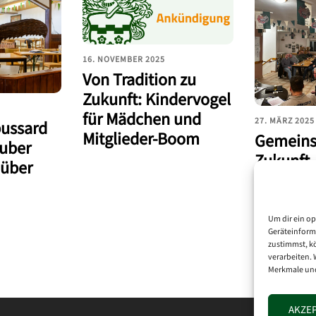
16. NOVEMBER 2025
Von Tradition zu
Zukunft: Kindervogel
für Mädchen und
27. MÄRZ 2025
ussard
Mitglieder-Boom
Gemeins
uber
Zukunft 
 über
der erwe
Vorstand
vom 21.
Um dir ein op
Geräteinform
zustimmst, kö
verarbeiten. 
Merkmale und
AKZE