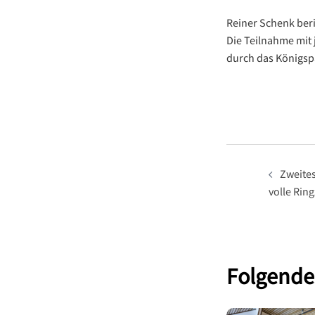
Reiner Schenk ber
Die Teilnahme mit 
durch das Königsp
Beitrag
Zweites
volle Rin
Folgendes