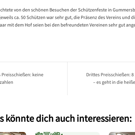
ichtete von den schönen Besuchen der Schützenfeste in Gummers
jeweils ca. 50 Schützen war sehr gut, die Präsenz des Vereins und 
aar mit dem Hof seien bei den befreundeten Vereinen sehr gut a
snavigation
 Preisschießen: keine
Drittes Preisschießen: 8
gzahlen
– es geht in die heiß
 könnte dich auch interessieren: